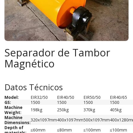
Separador de Tambor
Magnético
Datos Técnicos
Model:
EIR32/50
EIR40/50
EIR50/50
EIR40/65
GS:
1500
1500
1500
1500
Machine
198kg
250kg
370kg
405kg
Weight:
Machine
320x1097mm
400x1097mm
500x1097mm
400x1280
Dimensions:
Depth of
≤60mm
≤80mm
≤100mm
≤100mm
materials: