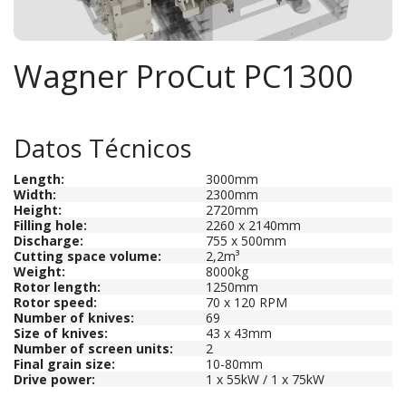
Wagner ProCut PC1300
Datos Técnicos
Length
:
3000mm
Width:
2300mm
Height:
2720mm
Filling hole:
2260 x 2140mm
Discharge:
755 x 500mm
Cutting space volume:
2,2m³
Weight:
8000kg
Rotor length:
1250mm
Rotor speed:
70 x 120 RPM
Number of knives:
69
Size of knives:
43 x 43mm
Number of screen units:
2
Final grain size:
10-80mm
Drive power:
1 x 55kW / 1 x 75kW