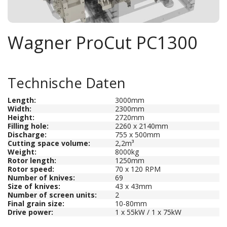
Wagner ProCut PC1300
Technische Daten
Length
:
3000mm
Width:
2300mm
Height:
2720mm
Filling hole:
2260 x 2140mm
Discharge:
755 x 500mm
Cutting space volume:
2,2m³
Weight:
8000kg
Rotor length:
1250mm
Rotor speed:
70 x 120 RPM
Number of knives:
69
Size of knives:
43 x 43mm
Number of screen units:
2
Final grain size:
10-80mm
Drive power:
1 x 55kW / 1 x 75kW