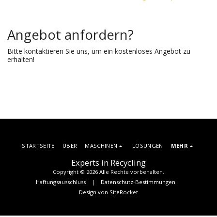
Angebot anfordern?
Bitte kontaktieren Sie uns, um ein kostenloses Angebot zu
erhalten!
STARTSEITE
ÜBER
MASCHINEN
LÖSUNGEN
MEHR
Experts in Recycling
Copyright © 2026 Alle Rechte vorbehalten.
Haftungsausschluss
|
Datenschutz-Bestimmungen
Design von
SiteRocket