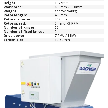
Height:
1925mm
Work area:
460mm x 350mm
Weight
:
approx. 940kg
Rotor length:
460mm
Rotor diameter:
308mm
Rotor speed:
64 and 73 RPM
Number of knives:
36
Number of fixed knives:
2
Drive power:
7,5kW / 11kW
Screen size:
10-50mm