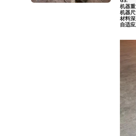
GS:
机器重
机器尺
材料深
自适应