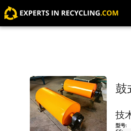
鼓
技
型号
: