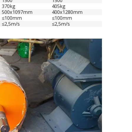
1500
1500
370kg
405kg
500x1097mm
400x1280mm
≤100mm
≤100mm
≤2,5m/s
≤2,5m/s