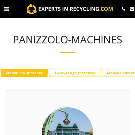
PANIZZOLO-MACHINES
Kraken pre-shredder
Twee-assige shredders
Mobiele hame